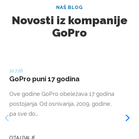
NAŠ BLOG
Novosti iz kompanije
GoPro
10.7.26
12.6
GoPro puni 17 godina
Po
de
Ove godine GoPro obeležava 17 godina
Tem
postojanja. Od osnivanja, 2009. godine,
sam
pa sve do...
lju
ČITAJ DALJE
ČIT