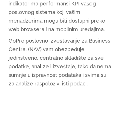
indikatorima performansi KPI vašeg
poslovnog sistema koji vašim
menadžerima mogu biti dostupni preko
web browsera i na mobilnim uređajima.
GoPro poslovno izveštavanje za Business
Central (NAV) vam obezbeđuje
jedinstveno, centralno skladište za sve
podatke, analize i izveštaje, tako da nema
sumnje u ispravnost podataka i svima su
za analize raspoloživi isti podaci.