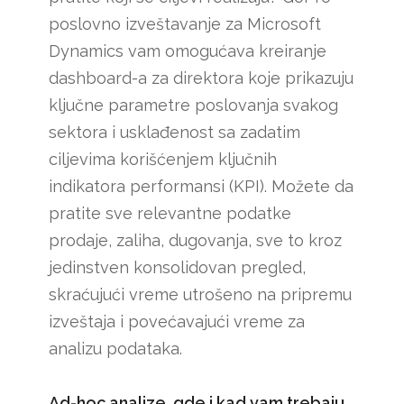
poslovno izveštavanje za Microsoft
Dynamics vam omogućava kreiranje
dashboard-a za direktora koje prikazuju
ključne parametre poslovanja svakog
sektora i usklađenost sa zadatim
ciljevima korišćenjem ključnih
indikatora performansi (KPI). Možete da
pratite sve relevantne podatke
prodaje, zaliha, dugovanja, sve to kroz
jedinstven konsolidovan pregled,
skraćujući vreme utrošeno na pripremu
izveštaja i povećavajući vreme za
analizu podataka.
Ad-hoc analize, gde i kad vam trebaju.