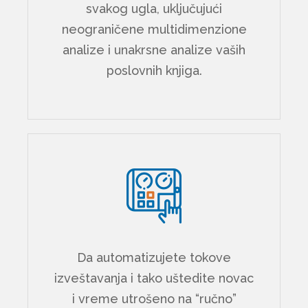
svakog ugla, uključujući
neograničene multidimenzione
analize i unakrsne analize vaših
poslovnih knjiga.
Da automatizujete tokove
izveštavanja i tako uštedite novac
i vreme utrošeno na “ručno”