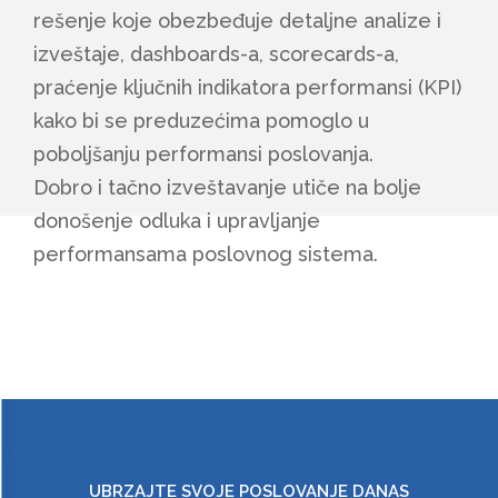
rešenje koje obezbeđuje detaljne analize i
izveštaje, dashboards-a, scorecards-a,
praćenje ključnih indikatora performansi (KPI)
kako bi se preduzećima pomoglo u
poboljšanju performansi poslovanja.
Dobro i tačno izveštavanje utiče na bolje
donošenje odluka i upravljanje
performansama poslovnog sistema.
UBRZAJTE SVOJE POSLOVANJE DANAS