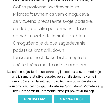
GoPro poslovno izveštavanje za
Microsoft Dynamics vam omogućava
da vizuelno predstavite svoje podatke,
da dobijete sliku performansi i tako
odmah možete da locirate problem.
Omogućeno je dublje sagledavanje
podataka kroz drill down
funkcionalnost, kako biste mogli da
uočite tačno mesto gde je problem
nastao, da uvidite gde je potrebno
Na našem sajtu koristi se tehnologija cookies-a uz pomoć koje
analiziramo statistike posete, personalizujemo reklame i
fokusirati se, šta biste mogli da
omogućavamo da sajt radi. Ukoliko nam dozvoljavate da
popravite u poslovanju. Ovaj pogled sa
koristimo ovu tehnologiju, kliknite na "prihvatam". Možete se
uvek predomisliti i promeniti izbor pri povratku na sajt.
vrha na poslovanje, dostupan je u
PRIHVATAM
SAZNAJ VIŠE
svako vreme, sa ažurnim podacima i