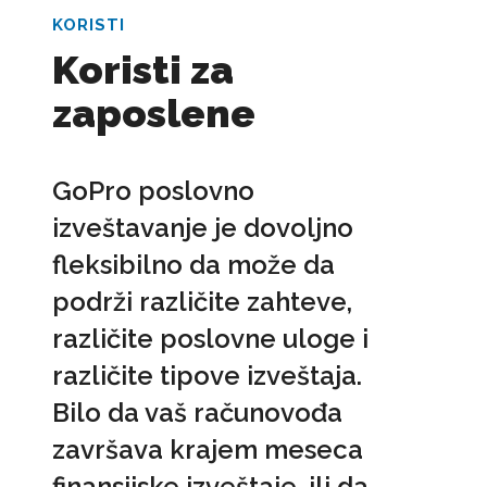
KORISTI
Koristi za
zaposlene
GoPro poslovno
izveštavanje je dovoljno
fleksibilno da može da
podrži različite zahteve,
različite poslovne uloge i
različite tipove izveštaja.
Bilo da vaš računovođa
završava krajem meseca
finansijske izveštaje, ili da