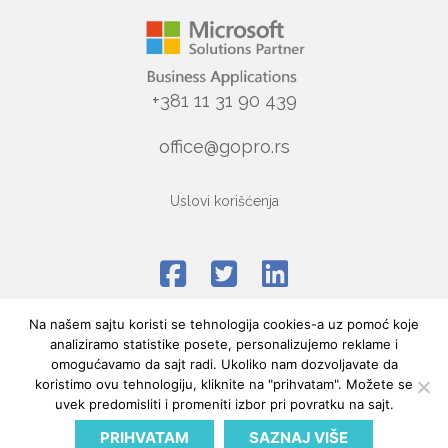
+381 11 31 90 439
office@gopro.rs
Uslovi korišćenja
Na našem sajtu koristi se tehnologija cookies-a uz pomoć koje
analiziramo statistike posete, personalizujemo reklame i
omogućavamo da sajt radi. Ukoliko nam dozvoljavate da
koristimo ovu tehnologiju, kliknite na "prihvatam". Možete se
uvek predomisliti i promeniti izbor pri povratku na sajt.
PRIHVATAM
SAZNAJ VIŠE
2020 - 2024 Design & development by
Shindiri Studio